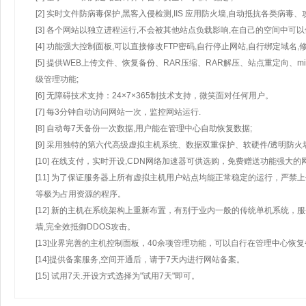
[2] 实时文件防病毒保护,黑客入侵检测,IIS 应用防火墙,自动抵抗各类病毒、
[3] 各个网站以独立进程运行,不会被其他站点负载影响,在自己的空间中可以使用
[4] 功能强大控制面板,可以直接修改FTP密码,自行停止网站,自行绑定域名,
[5] 提供WEB上传文件、恢复备份、RAR压缩、RAR解压、站点重定向
级管理功能;
[6] 无障碍技术支持：24×7×365制技术支持，微笑面对任何用户。
[7] 每3分钟自动访问网站一次，监控网站运行.
[8] 自动每7天备份一次数据,用户能在管理中心自助恢复数据;
[9] 采用独特的第六代高级虚拟主机系统、数据双重保护、软硬件/透明防火
[10] 在线支付，实时开设,CDN网络加速器可供选购，免费赠送功能强大
[11] 为了保证服务器上所有虚拟主机用户站点均能正常稳定的运行，严禁上
等极为占用资源的程序。
[12] 新的主机在系统架构上重新布置，有别于业内一般的传统单机系统，
墙,完全效抵御DDOS攻击。
[13]业界完善的主机控制面板，40余项管理功能，可以自行在管理中心恢
[14]提供备案服务,空间开通后，请于7天内进行网站备案。
[15] 试用7天.开设方式选择为"试用7天"即可。