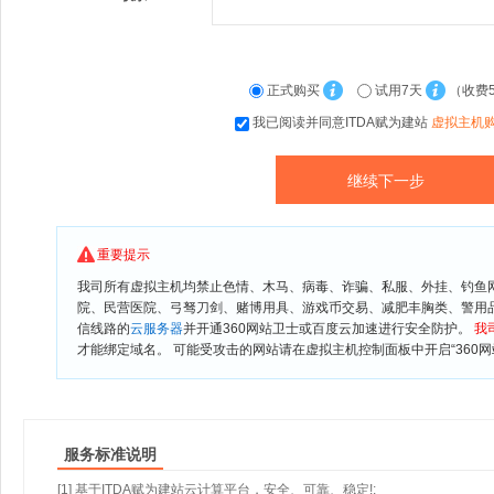
正式购买
试用7天
（收费
我已阅读并同意ITDA赋为建站
虚拟主机
重要提示
我司所有虚拟主机均禁止色情、木马、病毒、诈骗、私服、外挂、钓鱼
院、民营医院、弓驽刀剑、赌博用具、游戏币交易、减肥丰胸类、警用
信线路的
云服务器
并开通360网站卫士或百度云加速进行安全防护。
我
才能绑定域名。 可能受攻击的网站请在虚拟主机控制面板中开启“360网
服务标准说明
[1] 基于ITDA赋为建站云计算平台，安全、可靠、稳定!;