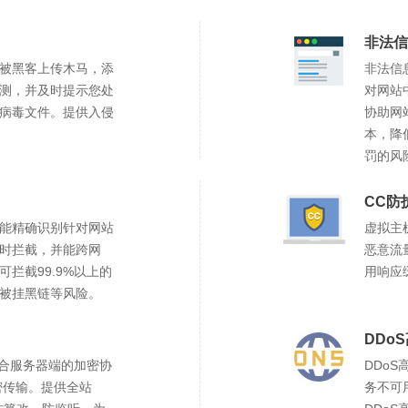
空间大小:
空间大小:
空间大小:
2G+赠送400M
1G+赠送200M
1G+赠送200M
非法信
立即购买
立即购买
立即购买
查看详情
查看详情
查看详情
被黑客上传木马，添
非法信
测，并及时提示您处
对网站
病毒文件。提供入侵
协助网
本，降
罚的风
CC防
能精确识别针对网站
虚拟主
时拦截，并能跨网
恶意流
拦截99.9%以上的
用响应
被挂黑链等风险。
DDo
结合服务器端的加密协
DDo
加密传输。提供全站
务不可