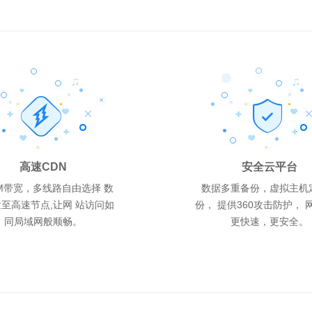
香港入门型 1G
云峰B型 2G
Java5型 1G
288
988
288
元/年
元/年
元/年
2G
1G
1G
40G/20G
40G
20G
MSSQL 500M
MSSQL 50M
MySQL 1G
高速CDN
安全云平台
网页空间
网页空间
网页空间
每月流量
每月流量
每月流量
数据库配置
数据库配置
数据库配置
0M带宽，多线路自由选择 数
数据多重备份，虚拟主机
至高速节点,让网 站访问如
份， 提供360攻击防护， 
操作系统:
操作系统:
操作系统:
Windows2012、Windows2008、Linux
Linux
Windows2012、Windows2008、Linux
同局域网般顺畅。
更快速，更安全。
数据库:
数据库:
数据库:
SQL Server 2008、MySQL5
MySQL5
SQL Server 2008、MySQL5
支持语言:
支持语言:
支持语言:
Html/asp/php/cgi/aspx
Jsp
Html/asp/php/cgi/aspx
机房地区:
机房地区:
机房地区:
国内多线/BGP多线机房
国内双线/BGP/电信机房
港台机房
赠送邮箱:
赠送邮箱:
赠送邮箱:
5G
5G
5G