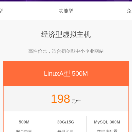
型
功能型
免
◆
◆
经济型虚拟主机
高性价比，适合初创型中小企业网站
LinuxA型 500M
198
元/年
500M
30G/15G
MySQL 300M
网页空间
每月流量
数据库配置