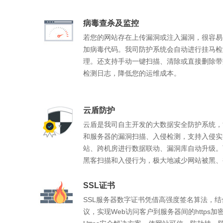
空间大小:
空间大小:
空间大小:
1G+赠送200M
1G+赠送100M
200M+赠送40M
病毒查杀及监控
立即购买
立即购买
立即购买
查看详情
查看详情
查看详情
若您的网站存在上传漏洞或注入漏洞，很容易
加病毒代码。我司防护系统会自动进行挂马检
理。还支持手动一键扫描、清除或直接删除带
检测日志，降低您的运维成本。
云盾防护
云盾是我司自主开发的大数据安全防护系统，
和服务器的漏洞扫描、入侵检测，支持入侵实
站、跨机房进行数据联动、漏洞库自动升级。可
黑客扫描和入侵行为，极大地减少网站被黑、
SSL证书
SSL服务器数字证书凭借高强度签名算法，
议，实现Web访问客户到服务器间的https