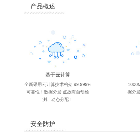
产品概述
ASP.NET商用型 1G
香港体验型 200M
云峰A型 1G
398
188
98
元/年
元/年
元/年
网页空间
1G
1G
25G
50G
10G
MSSQL 100M
MSSQL 50M
Mysql 50M
基于云计算
网页空间
网页空间
每月流量
每月流量
每月流量
数据库配置
数据库配置
数据库配置
全新采用云计算技术构架 99.999%
100
可靠性！数据分发 点故障自动检
据分发
操作系统:
操作系统:
操作系统:
Windows2012、Windows2008、Linux
Windows2012、Windows2008
Windows2012、Windows2008、Linux
测、动态分配！
数据库:
数据库:
数据库:
SQL Server 2008、MySQL5
SQL Server 2008、MySQL5
MySQL5
支持语言:
支持语言:
支持语言:
Html/asp/php/cgi/aspx
Html/asp/php/cgi/aspx
Html/asp/php/cgi
安全防护
机房地区:
机房地区:
机房地区:
国内双线/BGP机房
国内电信
港台机房
赠送邮箱:
赠送邮箱:
赠送邮箱:
5G
5G
5G