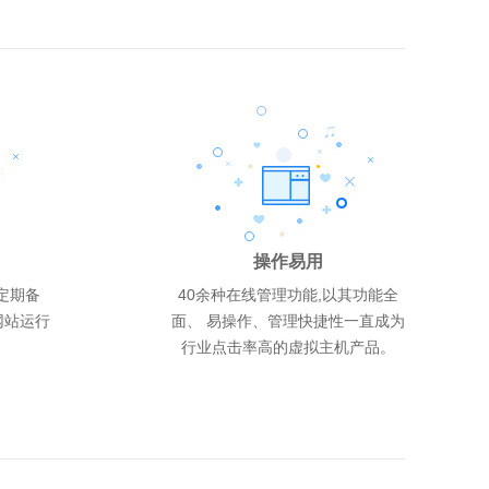
美国入门型200M
成品网站全能型
云峰C型 5G
1480
888
298
元/年
元/年
元/年
200M
5G
2G
180G
60G
10G
MySQL 100M
MySQL 100M
MSSQL 1G
操作易用
网页空间
网页空间
网页空间
每月流量
每月流量
每月流量
数据库配置
数据库配置
数据库配置
定期备
40余种在线管理功能,以其功能全
网站运行
面、 易操作、管理快捷性一直成为
操作系统:
成品网站程序及模板:
操作系统:
Windows2012、Windows2008 、Linux
Windows2012、Windows2008、Linux
1套
行业点击率高的虚拟主机产品。
数据库:
操作系统:
数据库:
SQL Server 2008、MySQL5
Windows2003
SQL Server 2008、MySQL5
支持语言:
数据库:
支持语言:
Html/asp/php/cgi/aspx
MySQL5
Html/asp/php/cgi
机房地区:
机房地区:
机房地区:
国内多线/BGP多线机房
国内双线/港台/华南BGP机房
美国机房
赠送邮箱:
赠送邮箱:
赠送邮箱:
5G
5G
5G