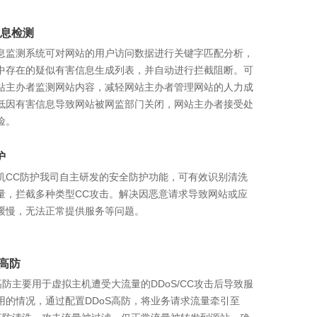
空间大小:
送域名1个:
空间大小:
5G+赠送1000M
英文.com/cn/net任选其一（仅送首年）
200M+赠送40M
息检测
立即购买
立即购买
立即购买
查看详情
查看详情
查看详情
息监测系统可对网站的用户访问数据进行关键字匹配分析，
中存在的疑似有害信息生成列表，并自动进行拦截阻断。可
站主办者监测网站内容，减轻网站主办者管理网站的人力成
低因有害信息导致网站被网监部门关闭，网站主办者接受处
险。
护
机CC防护我司自主研发的安全防护功能，可有效识别清洗
量，拦截多种类型CC攻击。解决因恶意请求导致网站或应
缓慢，无法正常提供服务等问题。
S高防
S高防主要用于虚拟主机遭受大流量的DDoS/CC攻击后导致服
用的情况，通过配置DDoS高防，将业务请求流量牵引至