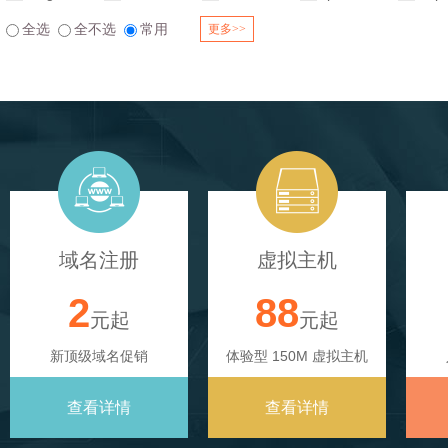
全选
全不选
常用
更多>>
域名注册
虚拟主机
2
88
元起
元起
新顶级域名促销
体验型 150M 虚拟主机
查看详情
查看详情