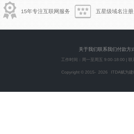
15年专注互联网服务
五星级域名注册
关于我们
联系我们
付款方
工作时间：周一至周五 9:00-18:00 | 
Copyright © 2015-
2026
ITDA赋为建站,