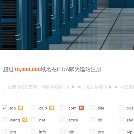
超过
10,000,000
域名在ITDA赋为建站注册
.top
.club
.com
.site
.xy
.wang
.net
.store
.ltd
.red
.org
.info
.biz
.pro
.vip